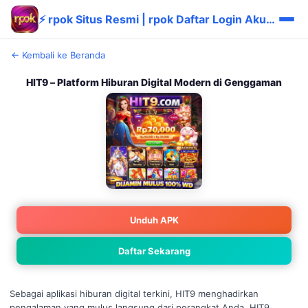
⚡ rpok Situs Resmi | rpok Daftar Login Akun Aman Terbaru
← Kembali ke Beranda
HIT9 – Platform Hiburan Digital Modern di Genggaman
Unduh APK
Daftar Sekarang
Sebagai aplikasi hiburan digital terkini, HIT9 menghadirkan
pengalaman yang mulus langsung dari perangkat Anda. HIT9