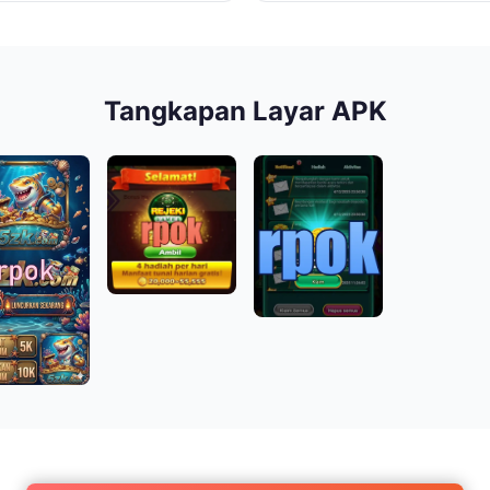
Tangkapan Layar APK