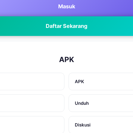
Masuk
Daftar Sekarang
APK
APK
Unduh
Diskusi