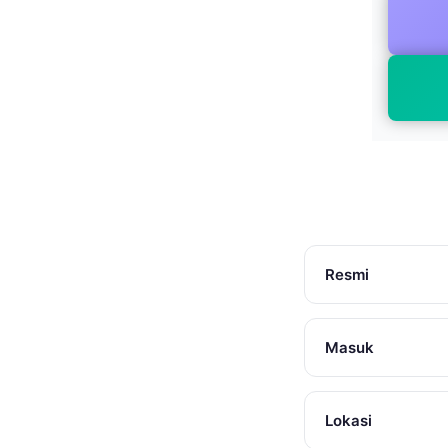
Resmi
Masuk
Lokasi